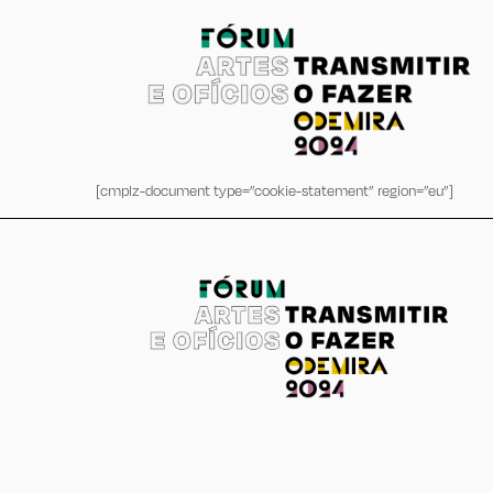
[cmplz-document type=”cookie-statement” region=”eu”]