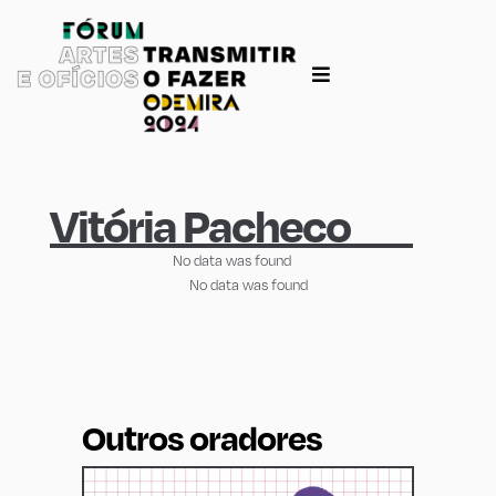
Vitória Pacheco
No data was found
No data was found
Outros oradores